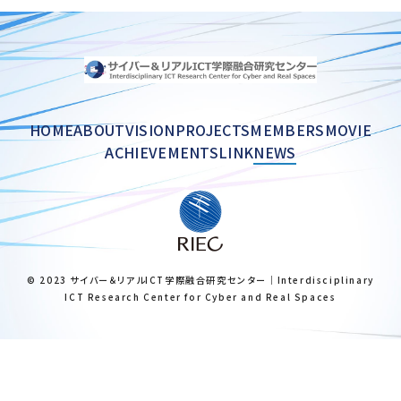
HOME
ABOUT
VISION
PROJECTS
MEMBERS
MOVIE
ACHIEVEMENTS
LINK
NEWS
© 2023 サイバー＆リアルICT学際融合研究センター｜Interdisciplinary
ICT Research Center for Cyber and Real Spaces