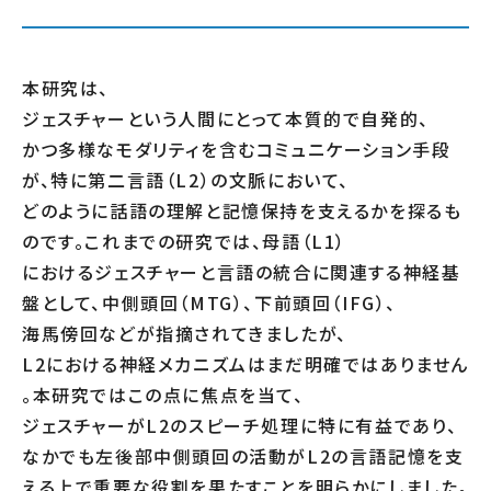
本研究は、
ジェスチャーという人間にとって本質的で自発的、
かつ多様なモダリティを含むコミュニケーション手段
が、特に第二言語（L2）の文脈において、
どのように話語の理解と記憶保持を支えるかを探るも
のです。これまでの研究では、母語（L1）
におけるジェスチャーと言語の統合に関連する神経基
盤として、中側頭回（MTG）、下前頭回（IFG）、
海馬傍回などが指摘されてきましたが、
L2における神経メカニズムはまだ明確ではありません
。本研究ではこの点に焦点を当て、
ジェスチャーがL2のスピーチ処理に特に有益であり、
なかでも左後部中側頭回の活動がL2の言語記憶を支
える上で重要な役割を果たすことを明らかにしました。