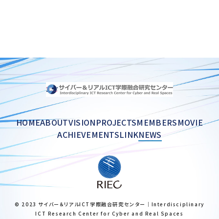
HOME
ABOUT
VISION
PROJECTS
MEMBERS
MOVIE
ACHIEVEMENTS
LINK
NEWS
© 2023 サイバー＆リアルICT学際融合研究センター｜Interdisciplinary
ICT Research Center for Cyber and Real Spaces