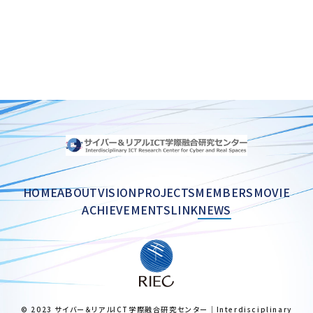
HOME
ABOUT
VISION
PROJECTS
MEMBERS
MOVIE
ACHIEVEMENTS
LINK
NEWS
© 2023 サイバー＆リアルICT学際融合研究センター｜Interdisciplinary