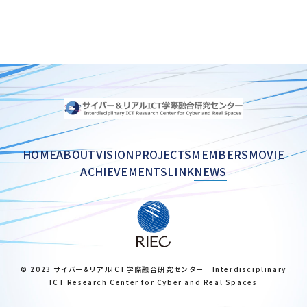
HOME
ABOUT
VISION
PROJECTS
MEMBERS
MOVIE
ACHIEVEMENTS
LINK
NEWS
© 2023 サイバー＆リアルICT学際融合研究センター｜Interdisciplinary
ICT Research Center for Cyber and Real Spaces