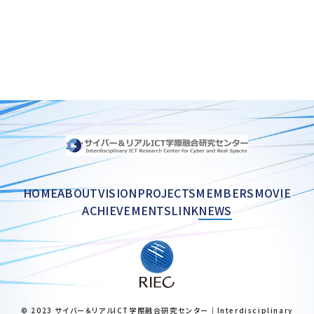
HOME
ABOUT
VISION
PROJECTS
MEMBERS
MOVIE
ACHIEVEMENTS
LINK
NEWS
© 2023 サイバー＆リアルICT学際融合研究センター｜Interdisciplinary