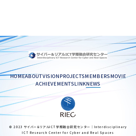
HOME
ABOUT
VISION
PROJECTS
MEMBERS
MOVIE
ACHIEVEMENTS
LINK
NEWS
© 2023 サイバー＆リアルICT学際融合研究センター｜Interdisciplinary
ICT Research Center for Cyber and Real Spaces