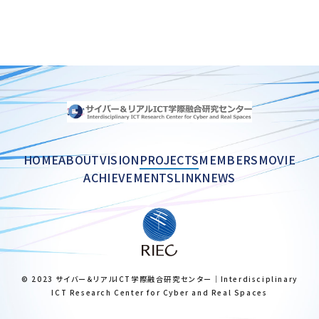
HOME
ABOUT
VISION
PROJECTS
MEMBERS
MOVIE
ACHIEVEMENTS
LINK
NEWS
© 2023 サイバー＆リアルICT学際融合研究センター｜Interdisciplinary
ICT Research Center for Cyber and Real Spaces