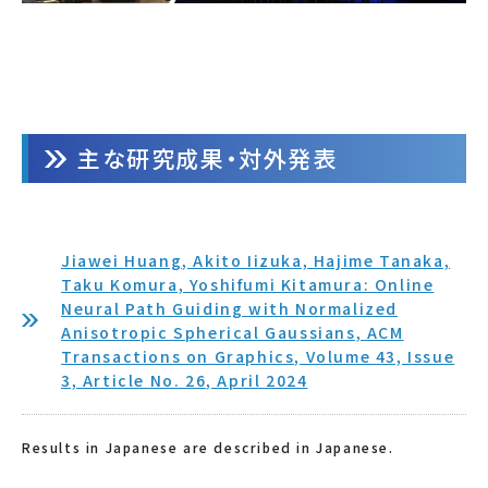
主な研究成果・対外発表
Jiawei Huang, Akito Iizuka, Hajime Tanaka,
Taku Komura, Yoshifumi Kitamura: Online
Neural Path Guiding with Normalized
Anisotropic Spherical Gaussians, ACM
Transactions on Graphics, Volume 43, Issue
3, Article No. 26, April 2024
Results in Japanese are described in Japanese.