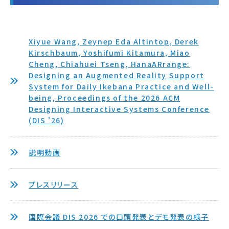
Xiyue Wang, Zeynep Eda Altintop, Derek
Kirschbaum, Yoshifumi Kitamura, Miao
Cheng, Chiahuei Tseng, HanaARrange:
Designing an Augmented Reality Support
System for Daily Ikebana Practice and Well-
being, Proceedings of the 2026 ACM
Designing Interactive Systems Conference
(DIS '26)
説明動画
プレスリリース
国際会議 DIS 2026 での口頭発表とデモ発表の様子